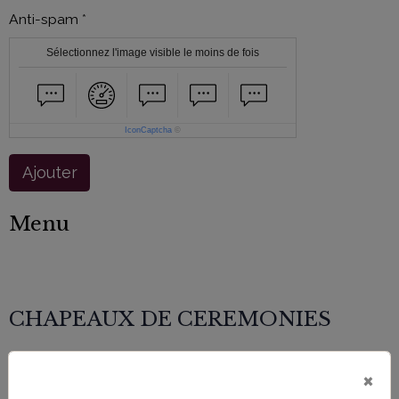
Anti-spam
Sélectionnez l'image visible le moins de fois
IconCaptcha
©
Ajouter
Menu
CHAPEAUX DE CEREMONIES
×