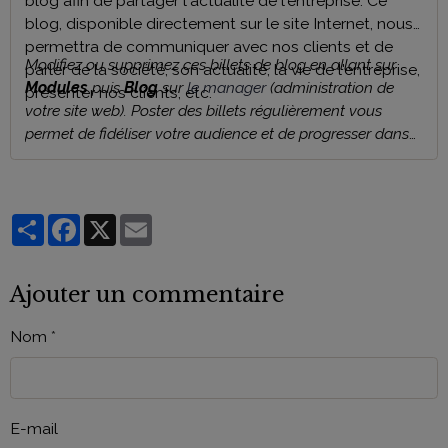
blog afin de partager l'actualité de l'entreprise. Ce
blog, disponible directement sur le site Internet, nous
permettra de communiquer avec nos clients et de
Modifiez ou supprimez ces billets de blog en allant sur
parler de la société, son actualité, la vie de l'entreprise,
Modules
puis
Blog
sur
le manager
(administration de
présenter nos clients, etc.
votre site web). Poster des billets régulièrement vous
permet de fidéliser votre audience et de progresser dans
les moteurs de recherche comme Google.
Partager
Facebook
X
Email
Ajouter un commentaire
Nom
E-mail