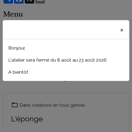
Menu
×
CHAPEAUX DE CEREMONIES
Bonjour,
L'atelier sera fermé du 8 août au 23 août 2026
A bientôt
créations en tous genre
Dans
créations en tous genres
L'éponge