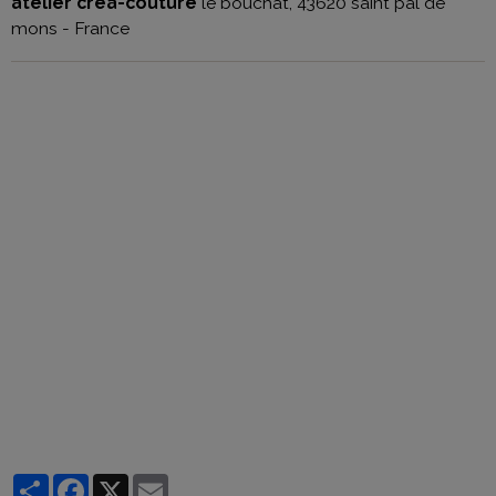
atelier créa-couture
le bouchat, 43620 saint pal de
mons - France
Partager
Facebook
X
Email