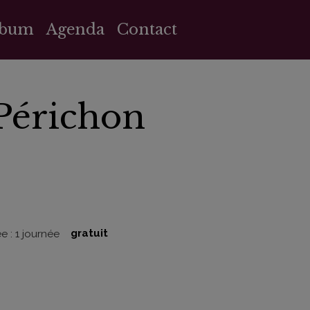
lbum
Agenda
Contact
 Périchon
e : 1 journée
gratuit